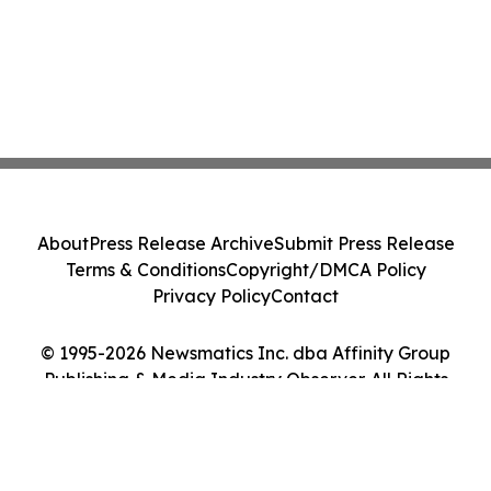
About
Press Release Archive
Submit Press Release
Terms & Conditions
Copyright/DMCA Policy
Privacy Policy
Contact
© 1995-2026 Newsmatics Inc. dba Affinity Group
Publishing & Media Industry Observer. All Rights
Reserved.
Cookie Settings / Your Privacy Choices