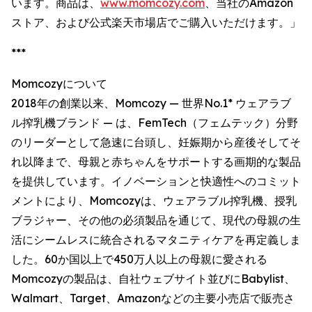
います。商品は、
www.momcozy.com
、当社のAmazon
ストア、および公式楽天市場店でご購入いただけます。」
***
Momcozyについて
2018年の創業以来、Momcozy — 世界No.1* ウェアラブ
ル搾乳機ブランド — は、FemTech（フェムテック）分野
のリーダーとして急速に台頭し、妊娠期から産後そしてそ
れ以降まで、母親と赤ちゃんをサポートする画期的な製品
を提供しています。イノベーションと快適性へのコミット
メントにより、Momcozyは、ウェアラブル搾乳機、授乳
ブラジャー、その他の必須製品を通じて、現代の母親の生
活にシームレスに統合されるマタニティケアを再定義しま
した。60か国以上で450万人以上の母親に愛される
Momcozyの製品は、自社ウェブサイト並びにBabylist、
Walmart、Target、Amazonなどの主要小売店で販売さ