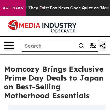
o Proof They Exist
Fox News Goes Quiet as 'Maga Media
AGP PICKS
Momcozy Brings Exclusive
Prime Day Deals to Japan
on Best-Selling
Motherhood Essentials