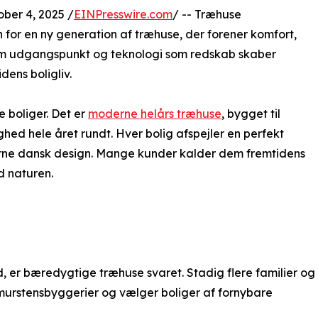
er 4, 2025 /
EINPresswire.com
/ -- Træhuse
 for en ny generation af træhuse, der forener komfort,
m udgangspunkt og teknologi som redskab skaber
ens boligliv.
e boliger. Det er
moderne helårs træhuse
, bygget til
ghed hele året rundt. Hver bolig afspejler en perfekt
rne dansk design. Mange kunder kalder dem fremtidens
d naturen.
 er bæredygtige træhuse svaret. Stadig flere familier og
murstensbyggerier og vælger boliger af fornybare