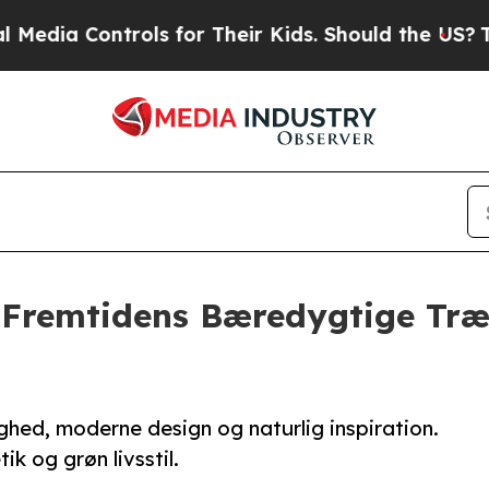
ols for Their Kids. Should the US?
The Pentagon 
 Fremtidens Bæredygtige Træh
hed, moderne design og naturlig inspiration.
k og grøn livsstil.