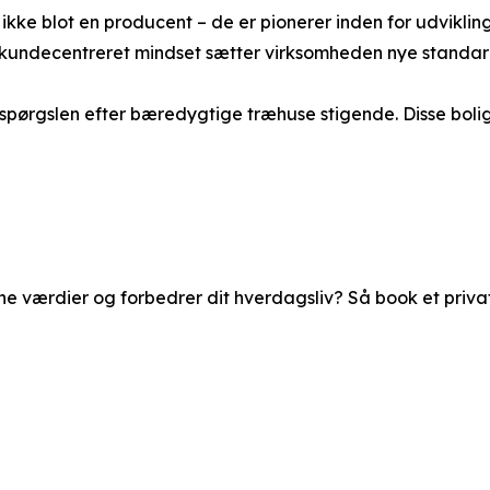
ikke blot en producent – de er pionerer inden for udvikl
t kundecentreret mindset sætter virksomheden nye standar
rspørgslen efter bæredygtige træhuse stigende. Disse boli
 dine værdier og forbedrer dit hverdagsliv? Så book et priv