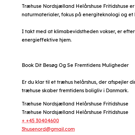
Træhuse Nordsjælland Helårshuse Fritidshuse er 
naturmaterialer, fokus på energiteknologi og e
I takt med at klimabevidstheden vokser, er efte
energieffektive hjem.
Book Dit Besøg Og Se Fremtidens Muligheder
Er du klar til et træhus helårshus, der afspejler
træhuse skaber fremtidens boligliv i Danmark.
Træhuse Nordsjælland Helårshuse Fritidshuse
Træhuse Nordsjælland Helårshuse Fritidshuse
+ +45 30404600
3husenord@gmail.com