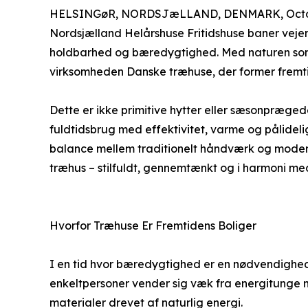
HELSINGøR, NORDSJæLLAND, DENMARK, Octob
Nordsjælland Helårshuse Fritidshuse baner vejen
holdbarhed og bæredygtighed. Med naturen so
virksomheden Danske træhuse, der former fremtid
Dette er ikke primitive hytter eller sæsonpræged
fuldtidsbrug med effektivitet, varme og pålideli
balance mellem traditionelt håndværk og mode
træhus – stilfuldt, gennemtænkt og i harmoni me
Hvorfor Træhuse Er Fremtidens Boliger
I en tid hvor bæredygtighed er en nødvendighed,
enkeltpersoner vender sig væk fra energitunge 
materialer drevet af naturlig energi.