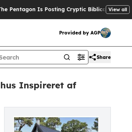
Is Posting Cryptic Biblical Messages on Social 
View all
Provided by AGP
Share
us Inspireret af