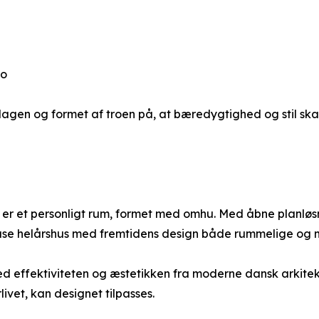
ro
erdagen og formet af troen på, at bæredygtighed og stil ska
er et personligt rum, formet med omhu. Med åbne planløsn
use helårshus med fremtidens design både rummelige og 
ed effektiviteten og æstetikken fra moderne dansk arkitek
orlivet, kan designet tilpasses.