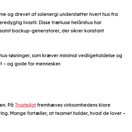
me og drevet af solenergi understøtter hvert hus fra
edygtig livsstil. Disse træhuse helårshus har
, samt backup-generatorer, der sikrer konstant
hus-løsninger, som kræver minimal vedligeholdelse og
et – og gode for mennesker.
sen. På
Trustpilot
fremhæves virksomhedens klare
ring. Mange fortæller, at teamet holder, hvad de lover –