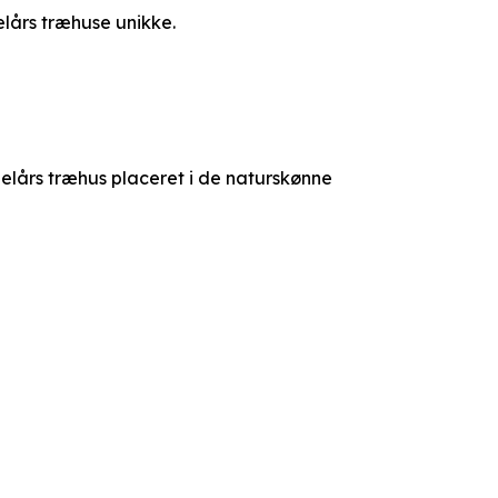
elårs træhuse unikke.
 helårs træhus placeret i de naturskønne