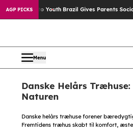
 to Youth
Brazil Gives Parents Social Media Contr
AGP PICKS
Menu
Danske Helårs Træhuse:
Naturen
Danske helårs træhuse forener bæredygtig
Fremtidens træhus skabt til komfort, æsteti