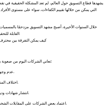
يشهدها قطاع التسويق حول العالم، لم تعد المشكلة الحقيقية في نقص 
التي يمكن من خلالها تقييم الكفاءات، سواء على مستوى الأفرا
خلال السنوات الأخيرة، أصبح مشهد التسويق مزدحمًا بالمسميات ال
القابلة للتحقق. مديرو الشركات وأصحاب القرار يواجهون معضلة حقيقية:
كيف يمكن التفرقة بين محترف 
تعاني الشركات اليوم من صعوبة بالغة في تقييم المتقدمين لوظائف التسويق، للأسباب التالية:
عدم وجود معايير دولية موحدة لقياس المهارات والخبرات التسويقية.
اختلاف المناهج التعليمية من جهة إلى أخرى دون مرجعية مهنية واضحة.
انتشار شهادات ودورات تدريبية غير معتمدة، تفتقر إلى التقييم العملي الحقيقي.
اعتماد بعض الشركات على المقابلات الشخصية أو العروض التقديمية فقط، دون أدوات تقييم موضوعية.