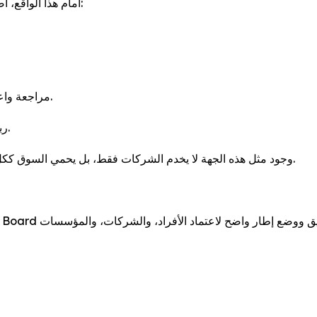
أمام هذا الواقع، أصبح من الضروري وجود مؤسسة مهنية دولية مستقلة تتولى:
مراجعة واعتماد المناهج التعليمية والبرامج التدريبية في مجال التسويق.
ربط التعليم الأكاديمي والمهني باحتياجات سوق العمل الفعلية.
وجود مثل هذه الجهة لا يخدم الشركات فقط، بل يحمي السوق ككل، ويرفع من مستوى المهنة، ويعيد الثقة في قطاع التسويق.