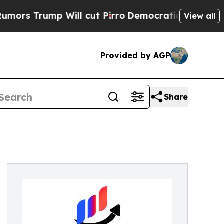
mp Will cut Pirro
Democratic Socialists of Amer
View all
Provided by AGP
Share