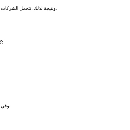
ونتيجة لذلك، تتحمل الشركات خسائر مالية وتسويقية كبيرة بسبب قرارات توظيف أو تعاقد غير دقيقة، كما يفقد المحترفون الحقيقيون فرصهم وسط هذا الضجيج.
كثير من الشركات تدّعي امتلاك الخبرة والنتائج، دون وجود جهة مستقلة تتحقق من:
وفي غياب جهة اعتماد مهنية، يصبح القرار بالنسبة للشركات العميلة قائمًا على الثقة أو السمعة فقط، وليس على معايير واضحة وموثقة.