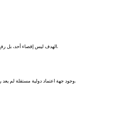
الهدف ليس إقصاء أحد، بل رفع مستوى السوق، وتمكين الشركات من اتخاذ قرارات مبنية على معايير واضحة، ومنح المحترفين الجادين الاعتراف الذي يستحقونه.
وجود جهة اعتماد دولية مستقلة لم يعد رفاهية، بل ضرورة لحماية الشركات، ودعم النمو المستدام، وبناء جيل جديد من محترفي التسويق القادرين على إحداث تأثير حقيقي.